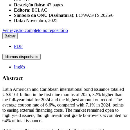
Descrição física:
47 pages
Editora:
ECLAC
Símbolo da ONU (Assinatura):
LC/WAS/TS.2025/6
Data:
Novembro, 2025
Ver registro completo no repositório
Baixar
PDF
Idiomas disponíveis
Inglês
Abstract
Latin American and Caribbean international bond issuance totalled
US$ 161 billion in the first nine months of 2025, 32% higher than
the full-year total for 2024 and the highest amount on record. The
average coupon rate of 6.6%, compared with 7.1% in 2024, points
to easing external financing costs. The market remained open to
high-yield issuers, though investment-grade borrowers accounted for
64% of total issuance.